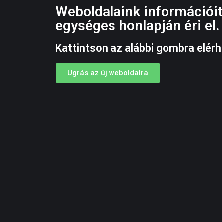
Weboldalaink információit
egységes honlapján éri el.
Kattintson az alábbi gombra elérh
Ugrás az új weboldalra